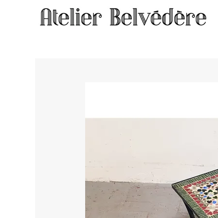
Home
/
Objets et luminaires
/ Petite table #1182