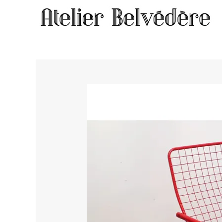
Home
/
Meubles
/ Fauteuil d’extérieur #851