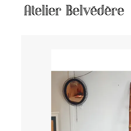
Home
/
Objets et luminaires
/ Echelle / sèche serviette #984