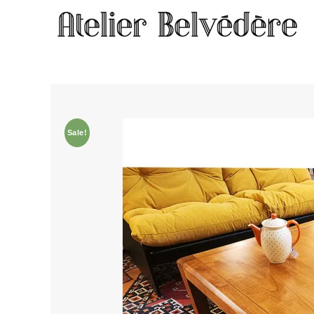
Home
/
Meubles
/ Table basse #2349
Sale!