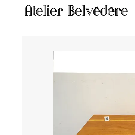
Home
/
Meubles
/ Table basse #2196