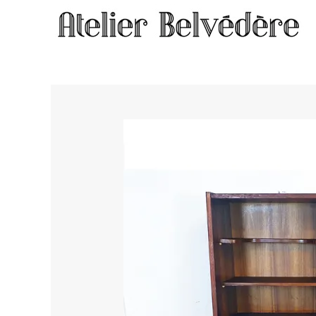
Home
/
Meubles
/ Meuble #1918