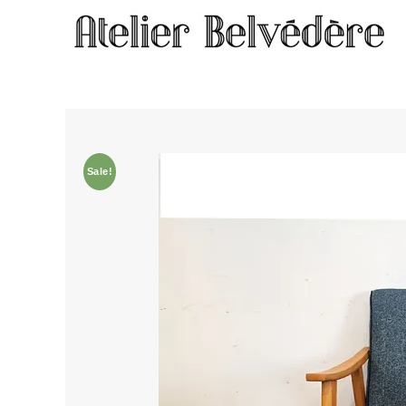
Home
/
Meubles
/ Fauteuil #1972
Sale!