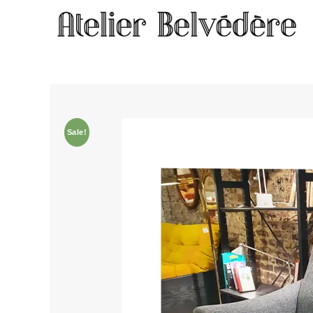
Home
/
Meubles
/ Fauteuil #2272
Sale!