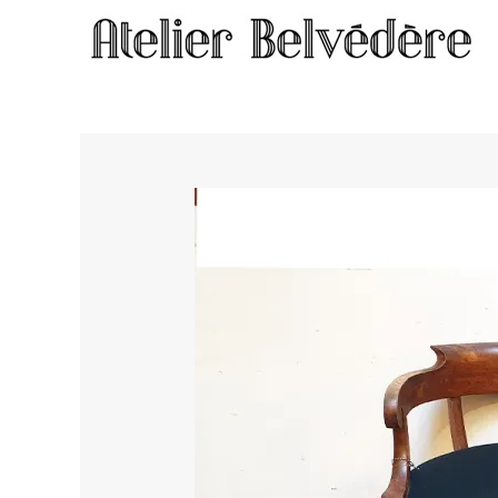
Home
/
Meubles
/ Fauteuil #2021