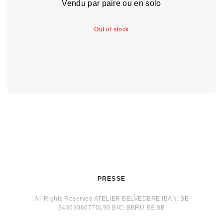
Vendu par paire ou en solo
Out of stock
PRESSE
All Rights Reserved ATELIER BELVEDERE IBAN: BE
34363066770190 BIC: BBRU BE BB