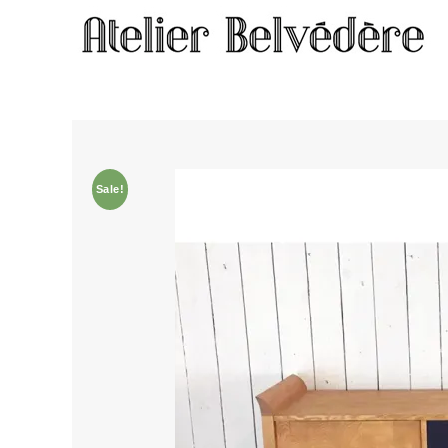
Home
/
Meubles
/ Enfilade #745 ! SOLDES -10% !
Sale!