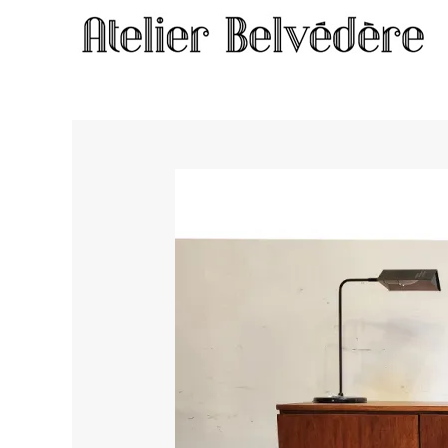
Home
/
Meubles
/ Enfilade #2365