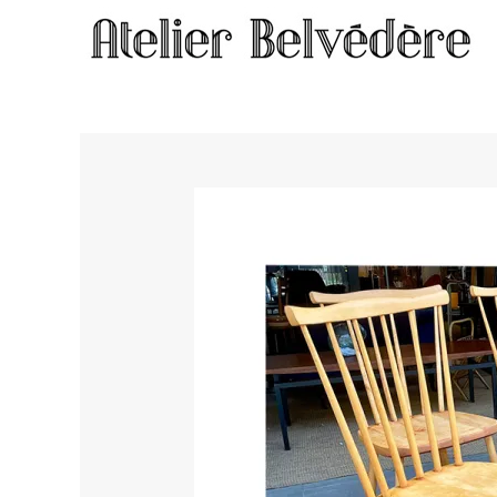
Home
/
Meubles
/ Chaises à barreaux #2341